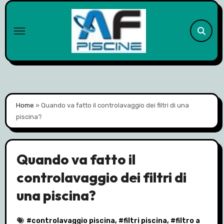
Skip
to
content
Home
»
Quando va fatto il controlavaggio dei filtri di una
piscina?
Quando va fatto il
controlavaggio dei filtri di
una piscina?
#
controlavaggio piscina
, #
filtri piscina
, #
filtro a