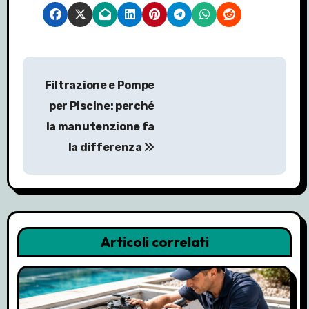
N
Filtrazione e Pompe
a
per Piscine: perché
v
la manutenzione fa
la differenza
i
g
a
z
Articoli correlati
i
o