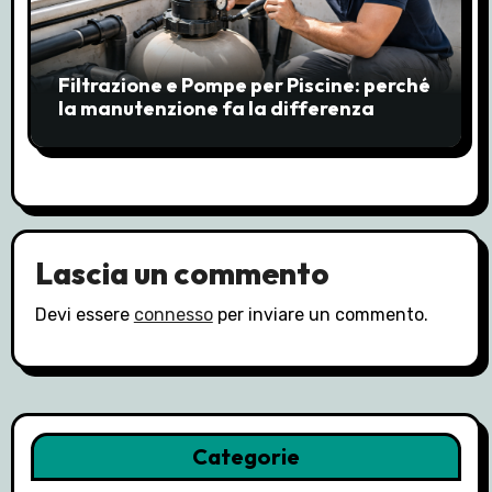
n
e
Filtrazione e Pompe per Piscine: perché
a
la manutenzione fa la differenza
r
t
i
Lascia un commento
c
Devi essere
connesso
per inviare un commento.
o
l
i
Categorie