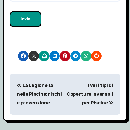
N
La Legionella
I veri tipi di
a
nelle Piscine: rischi
Coperture Invernali
v
e prevenzione
per Piscine
i
g