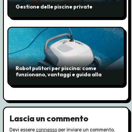
Gestione delle piscine private
o
l
i
Robot pulitori per piscina: come
funzionano, vantaggi e guida alla
scelta
Lascia un commento
Devi essere
connesso
per inviare un commento.