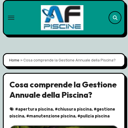
Skip
to
content
Home
»
Cosa comprende la Gestione Annuale della Piscina?
Cosa comprende la Gestione
Annuale della Piscina?
#
apertura piscina
, #
chiusura piscina
, #
gestione
piscina
, #
manutenzione piscina
, #
pulizia piscina