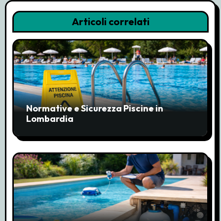
a
Articoli correlati
z
i
o
n
Normative e Sicurezza Piscine in
e
Lombardia
a
r
t
i
c