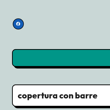
Skip
to
content
copertura con barre